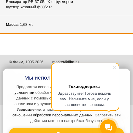
Блокиратор РВ 37-05.LX с футляром
Футляр кожаный ф30/237
Масса:
1,68 кг.
© Флим, 1995-2026
market@flim.ru
Мы используем файлы Cookies
Тех.поддержка
Продолжая использовать наш сайт, вы
соглашаетесь с
условиями
обработки cookie-файлов и пользовательских
Здравствуйте! Готова помочь
Задать вопрос
Контакты
данных с помощью Яндекс.Метрика, необходимых для
вам. Напишите мне, если у
аналитики и улучшения качества работы сайта и сервиса
вас появятся вопросы.
Уведомление
, а также принимаете условия
Политики в
Интернет-сайт носит информационный характер и не является
отношении обработки персональных данных
. Запретить эти
публичной офертой, которая определяется положениями статьи 437
действия можно в настройках браузера.
Гражданского кодекса РФ. Информация о характеристиках и
стоимости товаров, указанных на сайте, условия доставки может