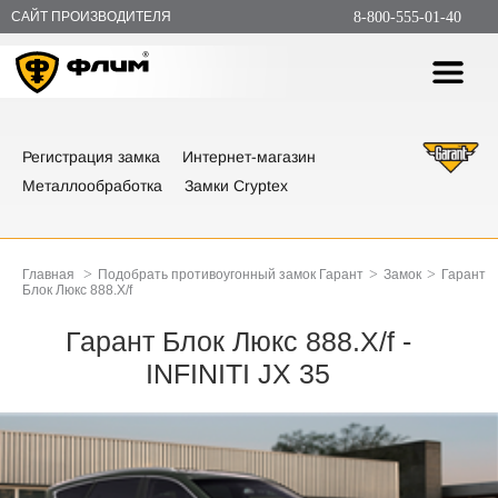
САЙТ ПРОИЗВОДИТЕЛЯ
8-800-555-01-40
Регистрация замка
Интернет-магазин
Металлообработка
Замки Cryptex
>
>
>
Главная
Подобрать противоугонный замок Гарант
Замок
Гарант
Блок Люкс 888.X/f
Гарант Блок Люкс 888.X/f -
INFINITI JX 35