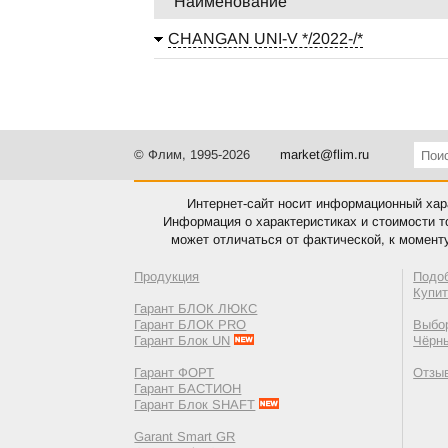
Наименование
CHANGAN UNI-V */2022-/*
© Флим, 1995-2026
market@flim.ru
Интернет-сайт носит информационный хара
Информация о характеристиках и стоимости т
может отличаться от фактической, к момент
Продукция
Подо
Купи
Гарант БЛОК ЛЮКС
Гарант БЛОК PRO
Выбор
Гарант Блок UN
Чёрн
Гарант ФОРТ
Отзы
Гарант БАСТИОН
Гарант Блок SHAFT
Garant Smart GR