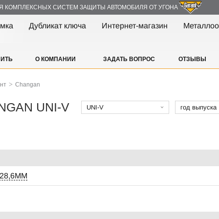
Я КОМПЛЕКСНЫХ СИСТЕМ ЗАЩИТЫ АВТОМОБИЛЯ ОТ УГОНА
амка
Дубликат ключа
Интернет-магазин
Металлоо
ПИТЬ
О КОМПАНИИ
ЗАДАТЬ ВОПРОС
ОТЗЫВЫ
>
ант
Changan
ANGAN UNI-V
UNI-V
год выпуска
Ф28,6ММ