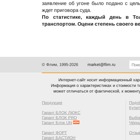
заявление об угоне было подано с цел
ждет приговора суда.
По статистике, каждый день в То
транспортом. Оцени степень своего ве
© Флим, 1995-2026
market@flim.ru
Интернет-сайт носит информационный хара
Информация о характеристиках и стоимости т
может отличаться от фактической, к момент
Продукция
Подо
Купи
Гарант БЛОК ЛЮКС
Гарант БЛОК PRO
Выбор
Гарант Блок UN
Чёрн
Гарант ФОРТ
Отзы
Гарант БАСТИОН