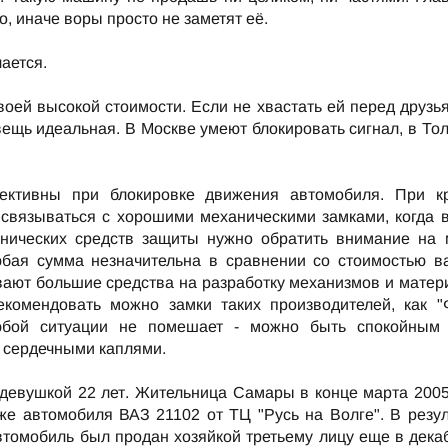
, иначе воры просто не заметят её.
чается.
воей высокой стоимости. Если не хвастать ей перед друзь
вещь идеальная. В Москве умеют блокировать сигнал, в То
ективны при блокировке движения автомобиля. При к
т связываться с хорошими механическими замками, когда в
анических средств защиты нужно обратить внимание на 
любая сумма незначительна в сравнении со стоимостью в
ивают большие средства на разработку механизмов и матер
екомендовать можно замки таких производителей, как "
 любой ситуации не помешает - можно быть спокойным
и сердечными каплями.
девушкой 22 лет. Жительница Самары в конце марта 2005
же автомобиля ВАЗ 21102 от ТЦ "Русь на Волге". В резул
втомобиль был продан хозяйкой третьему лицу еще в декаб