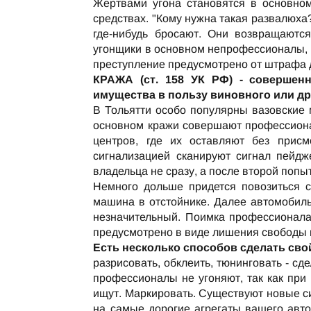
Жертвами угона становятся в основно
средствах. "Кому нужна такая развалюха?
где-нибудь бросают. Они возвращаются
угонщики в основном непрофессионалы, 
преступление предусмотрено от штрафа д
КРАЖА (ст. 158 УК РФ) - совершен
имущества в пользу виновного или др
В Тольятти особо популярны вазовские 
основном кражи совершают профессион
центров, где их оставляют без присм
сигнализацией сканируют сигнал пейд
владельца не сразу, а после второй попы
Немного дольше придется повозиться с
машина в отстойнике. Далее автомобиль
незначительный. Поимка профессионала 
предусмотрено в виде лишения свободы на
Есть несколько способов сделать сво
разрисовать, обклеить, тюнинговать - сд
профессионалы не угоняют, так как при
ищут. Маркировать. Существуют новые с
на самые дорогие агрегаты вашего авто