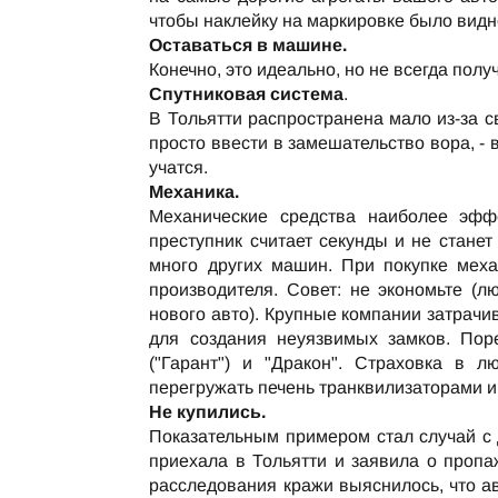
чтобы наклейку на маркировке было видно
Оставаться в машине.
Конечно, это идеально, но не всегда полу
Спутниковая система
.
В Тольятти распространена мало из-за с
просто ввести в замешательство вора, - 
учатся.
Механика.
Механические средства наиболее эфф
преступник считает секунды и не стане
много других машин. При покупке мех
производителя. Совет: не экономьте (
нового авто). Крупные компании затрач
для создания неуязвимых замков. Пор
("Гарант") и "Дракон". Страховка в
перегружать печень транквилизаторами 
Не купились.
Показательным примером стал случай с 
приехала в Тольятти и заявила о пропа
расследования кражи выяснилось, что а