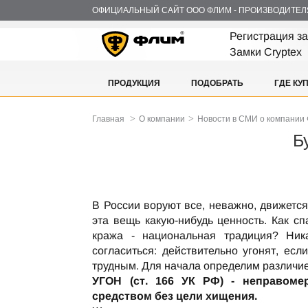
ОФИЦИАЛЬНЫЙ САЙТ ООО ФЛИМ - ПРОИЗВОДИТЕЛ
Регистрация з
Замки Cryptex
ПРОДУКЦИЯ
ПОДОБРАТЬ
ГДЕ КУ
>
>
Главная
О компании
Новости в СМИ о компани
Б
В России воруют все, неважно, движется
эта вещь какую-нибудь ценность. Как с
кража - национальная традиция? Ник
согласиться: действительно угонят, ес
трудным. Для начала определим различи
УГОН (ст. 166 УК РФ) - неправом
средством без цели хищения.