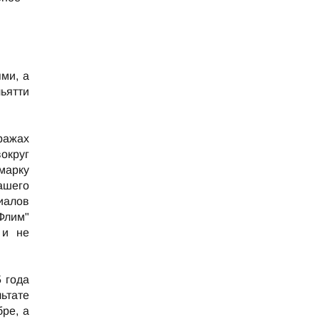
ями, а
льятти
ражах
округ
марку
ашего
иалов
Флим"
 и не
 года
ьтате
ре, а