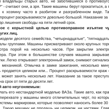
м владельцы старых авто, не заботившиеся о противоуг
" - считают они, а зря. Такие машины берут прокатиться, а
 к хозяину часто в разбитом и разграбленном виде. Та
процент раскрываемости довольно большой. Наказание за 
о лишения свободы на пяти летний срок.
ное с корыстной целью противоправное изъятие ч
угих лиц.
модели десятого семейства, "четырнадцатые", "пятнадцаты
алы группами. Машины присматривают около крупных тор
отра порой на несколько часов. При закрытии электр
жера. При этом в большинстве случаев машина закрывае
тки. Легко открывают электронный замок, снимают сигнали
 механикой. Отмычка в замке зажигания, несколько мину
 продается целиком или... Процент раскрываемости краж 
может занять несколько лет. Наказание за такое преступ
 срок от пяти до десяти лет.
й авто неугоняемым:
елать его нестандартной моделью ВАЗа. Такие авто, как пр
 перехвате у машины много отличительных черт, по котор
истемы маркировки, которые позволяют наносить более 30 
. Такую машину не продашь ни целиком, ни частями. Глав