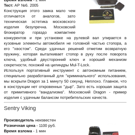
Тест:
АР №6. 2005
Конструкция этого замка мало чем
отличается от аналогов, зато
техническая эстетика московского
изделия безупречна. Московский
блокиратор гораздо компактнее
конкурентов и при установке на рулевой вал упирается в
кузовные элементы автомобиля не головной частью стопора, а
его "хвостом". Среди удачных решений отметим возвратную
пружину, которая выталкивает стопор в руку после поворота
ключа, удобный двусторонний ключ и хороший механизм
секретности, похожий на цилиндры Mul-T-Lock.
Используя портативный инструмент с автономным питанием,
специально разработанный для "криминального" использования,
мы вскрыли Dragon за 1 минуту 50 секунд. Неплохо. Главное, что
в конструкции нет откровенных "дыр". Зато есть хорошая защита
от примитивного "вандализма". Московский Dragon - пример
изделия с удачным балансом потребительских качеств.
Sentry Viking
Производитель
неизвестен
Розничная цена
- 1100 руб.
Время взлома
- 1 мин