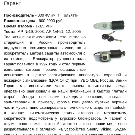
Гарант
Производитель
- 000 Флим, г. Тольятти
Розничная цена
- 900-2000 руб.
Время взлома
- 1-3,5 мин
Тесты:
АР №19, 2003; АР №№1, 12, 2005
Тольяттинская фирма Флим - это не только
старейший в России производитель
подрулевых противоугонных замков, но и
изобретатель метода защиты автомобиля с
их помощью. Блокиратор рулевого вала
Гарант появился в 1997 году и стал первым
изделием, которое прошло официальные
испытания в Центре сертификации аппаратуры охранной и
пожарной сигнализации (ЦСА ОПС) при ГУВО МВД России. Замки
Гарант мы испытывали часто, причем тольяттинцы всегда
оперативно реагировали на наши публикации и быстро "латали
дыры". Иногда они сами находили решения, иногда -
заимствовали. К примеру, форма кольцевого буртика верхней
части муфты явно скопирована с челябинского изделия Interlock,
а жесткая кинематическая связь стопора с механизмом
секретности подсмотрена у курского блокиратора. А Гарант с
двумя защелками, который должен скоро появиться, явно
разрабатывался с оглядкой на устройство Sentry Viking. Будем
считать, что умение перенимать удачные технические решения не