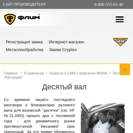
САЙТ ПРОИЗВОДИТЕЛЯ
8-800-555-01-40
Регистрация замка
Интернет-магазин
Металлообработка
Замки Cryptex
>
>
>
Главная
О компании
Новости в СМИ о компании ФЛИМ
Тест
"Авторевю"
Десятый вал
Со времени нашего последнего
разговора о блокираторах рулевого
вала для вазовской "десятки" (см. АР
№21,2003) прошло два с половиной
года - для динамичного рынка
противоугонной "механики" срок
приличный. За это время обновилось