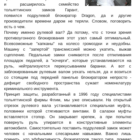
и расширилось семейство
тольяттинских замков Гарант,
появился подрулевой блокиратор Dragon, да и другие
производители времени даром не теряли. Словом, поговорить
есть о чем.
Почему именно рулевой вал? Да потому, что с точки зрения
противоугонного блокирования этот узел самый оптимальный.
Всевозможные "капканы" на колесо громоздки и неудобны.
Машину с "запертой" трансмиссией можно укатить, выжав
сцепление. Педальные замки снимаются после отпиливания
площадок педалей, а "кочерги", которые устанавливаются на
руль, нейтрализуются перекусыванием баранки. А вот с
заблокированным рулевым валом уехать нельзя, да и возиться
со стоящим под передней панелью блокиратором непросто -
дефицит свободного пространства сужает номенклатуру
криминального инструмента.
Принцип защиты, разработанный в 1996 году специалистами
тольяттинской фирмы Флим, мы уже описывали. На открытый
отрезок рулевого вала устанавливается специальная муфта,
половинки которой стягиваются винтами. В салазки муфты
вставляется стопор. Он закрывает крепеж, а при попытке
повернуть руль упирается в конструктивные элементы
автомобиля. Самостоятельно поставить подрулевой замок может
человек с начальными слесарными навыками. Важно лишь
помнить, что эффективность блокираторов такого типа, помимо