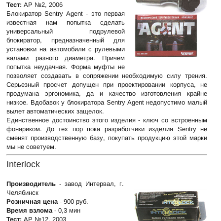
Тест:
АР №2, 2006
Блокиратор Sentry Agent - это первая
известная нам попытка сделать
универсальный подрулевой
блокиратор, предназначенный для
установки на автомобили с рулевыми
валами разного диаметра. Причем
попытка неудачная. Форма муфты не
позволяет создавать в сопряжении необходимую силу трения.
Серьезный просчет допущен при проектировании корпуса, не
продумана эргономика, да и качество изготовления крайне
низкое. Вдобавок у блокиратора Sentry Agent недопустимо малый
вылет автоматических защелок.
Единственное достоинство этого изделия - ключ со встроенным
фонариком. До тех пор пока разработчики изделия Sentry не
сменят производственную базу, покупать продукцию этой марки
мы не советуем.
Interlock
Производитель
- завод Интервал, г.
Челябинск
Розничная цена
- 900 руб.
Время взлома
- 0,3 мин
Тест:
АР №12, 2003