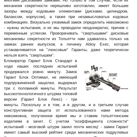
многими дисковыми замками. Но только в том случае, если их
механизм секретности неряшливо изготовлен, имеет большие
зазоры между кодовыми элементами (дисками, цилиндром,
балансом, корпусом), а также при незамысловатых кодовых
комбинациях. Визуально уязвимый замок определить невозможно
- нужны испытания, и их мы проводили неоднократно, причем с
переменным успехом. Проворачивать "свертышами" дисковые
механизмы секретности из Тольятти нам удавалось только на
замках ранних выпусков, а личинку Abloy Exec, которая
устанавливается на "люксовые" Гаранты, даже теоретически
нельзя взять "свертышем".
Блокиратор Гарант Блок Стандарт в
ходе наших последних испытаний
продержался ровно минуту. Замок
Гарант Блок Оптимал, не имеющий
подпружиненной защелки, выдержал
три с половиной минуты. Результат
высокотехнологичного штурма топовой
версии (Гарант Блок Люкс) - три
минуты. Поскольку и в том, и в другом, и в третьем случае
конструктивная защита от использованного нами метода
невозможна, полученное время мы и ставим тольяттинским
изделиям в зачет. С учетом "коэффициента сложности"
испытаний - мозговой штурм занял почти месяц! - замки Гарант
имеют самый высокий рейтинг среди механических подрулевых