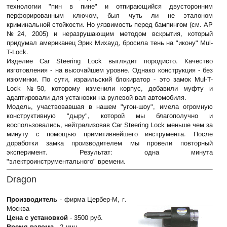
технологии "пин в пине" и отпирающийся двусторонним
перфорированным ключом, был чуть ли не эталоном
криминальной стойкости. Но уязвимость перед бампингом (см. АР
№24, 2005) и неразрушающим методом вскрытия, который
придумал американец Эрик Михауд, бросила тень на "икону" Mul-
T-Lock.
Изделие Car Steering Lock выглядит породисто. Качество
изготовления - на высочайшем уровне. Однако конструкция - без
изюминки. По сути, израильский блокиратор - это замок Mul-T-
Lock №50, которому изменили корпус, добавили муфту и
адаптировали для установки на рулевой вал автомобиля.
Модель, участвовавшая в нашем "угон-шоу", имела огромную
конструктивную "дыру", которой мы благополучно и
воспользовались, нейтрализовав Car Steering Lock меньше чем за
минуту с помощью примитивнейшего инструмента. После
доработки замка производителем мы провели повторный
эксперимент. Результат: одна минута
"электроинструментального" времени.
Dragon
Производитель
- фирма Цербер-М, г.
Москва
Цена с установкой
- 3500 руб.
Время взлома
- 2 мин