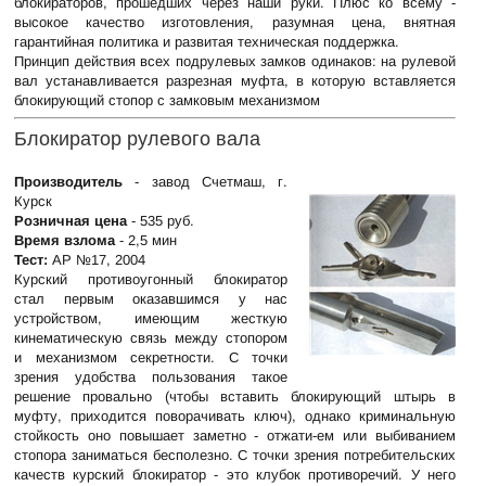
блокираторов, прошедших через наши руки. Плюс ко всему -
высокое качество изготовления, разумная цена, внятная
гарантийная политика и развитая техническая поддержка.
Принцип действия всех подрулевых замков одинаков: на рулевой
вал устанавливается разрезная муфта, в которую вставляется
блокирующий стопор с замковым механизмом
Блокиратор рулевого вала
Производитель
- завод Счетмаш, г.
Курск
Розничная цена
- 535 руб.
Время взлома
- 2,5 мин
Тест:
АР №17, 2004
Курский противоугонный блокиратор
стал первым оказавшимся у нас
устройством, имеющим жесткую
кинематическую связь между стопором
и механизмом секретности. С точки
зрения удобства пользования такое
решение провально (чтобы вставить блокирующий штырь в
муфту, приходится поворачивать ключ), однако криминальную
стойкость оно повышает заметно - отжати-ем или выбиванием
стопора заниматься бесполезно. С точки зрения потребительских
качеств курский блокиратор - это клубок противоречий. У него