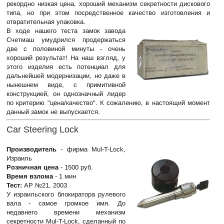
рекордно низкая цена, хороший механизм секретности дискового
типа, но при этом посредственное качество изготовления и
отвратительная упаковка.
В ходе нашего теста замок завода
Счетмаш умудрился продержаться
две с половиной минуты - очень
хороший результат! На наш взгляд, у
этого изделия есть потенциал для
дальнейшей модернизации, но даже в
нынешнем виде, с примитивной
конструкцией, он однозначный лидер
по критерию "цена/качество". К сожалению, в настоящий момент
данный замок не выпускается.
Car Steering Lock
Производитель
- фирма Mul-T-Lock,
Израиль
Розничная цена
- 1500 руб.
Время взлома
- 1 мин
Тест:
АР №21, 2003
У израильского блокиратора рулевого
вала - самое громкое имя. До
недавнего времени механизм
секретности Mul-T-Lock, сделанный по