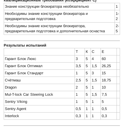
Квалификационные требования (коэффициент С)
Знание конструкции блокиратора необязательно
1
Необходимы знание конструкции блокиратора и
1-
предварительная подготовка
2
Необходимы знание конструкции блокиратора,
2-
предварительная подготовка и дополнительная оснастка
5
Результаты испытаний
Т
К
С
Е
Гарант Блок Люкс
3
5
4
60
Гарант Блок Оптимал
3,5
5
1,5
26,25
Гарант Блок Стандарт
1
5
3
15
Счётмаш
2,5
5
1,5
18,75
Dragon
2
5
1
10
Mul-T-lock Саг Steering Lock
1
5
1,5
7,5
Sentry Viking
1
5
1
5
Sentry Agent
0,5
1
1
0,5
Interlock
0,3
1
1
0,3