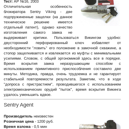
Тест:
АР №16, 2003
Отличительная особенность
блокиратора Sentry Viking - две
подпружиненные защелки (на данное
техническое решение имеется
отдельный патент), однако качество
изготовления самого замка не
выдерживает критики. Пользоваться Викингом удобно:
двусторонний перфорированный ключ избавляет от
необходимости "ловить" его положение в замочной скважине, а
стопор защелкивается и извлекается из муфты с минимальными
усилиями. Словом, с общей эргономикой здесь все в порядке.
Время вскрытия замка неразрушающим способом с
использованием примитивного приспособления составило две
минуты. Методика, правда, очень трудоемка и не гарантирует
стабильной повторяемости результата. Заметим, что в ходе
"допроса с пристрастием", проводившегося с использованием
электромеханических орудий "пыток", время вскрытия Викинга
удалось уменьшить вдвое.
Sentry Agent
Производитель
неизвестен
Розничная цена
- 1200 руб.
Время взлома
- 0,5 мин