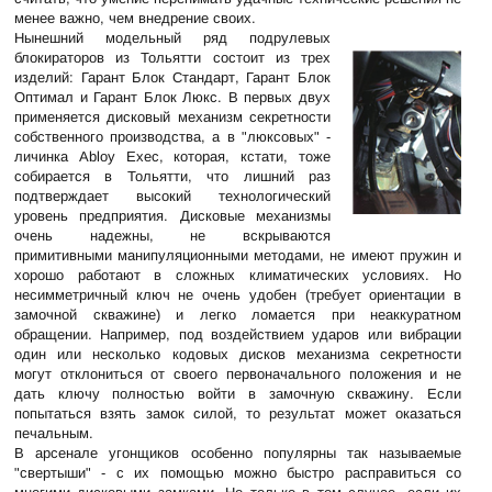
менее важно, чем внедрение своих.
Нынешний модельный ряд подрулевых
блокираторов из Тольятти состоит из трех
изделий: Гарант Блок Стандарт, Гарант Блок
Оптимал и Гарант Блок Люкс. В первых двух
применяется дисковый механизм секретности
собственного производства, а в "люксовых" -
личинка Abloy Exec, которая, кстати, тоже
собирается в Тольятти, что лишний раз
подтверждает высокий технологический
уровень предприятия. Дисковые механизмы
очень надежны, не вскрываются
примитивными манипуляционными методами, не имеют пружин и
хорошо работают в сложных климатических условиях. Но
несимметричный ключ не очень удобен (требует ориентации в
замочной скважине) и легко ломается при неаккуратном
обращении. Например, под воздействием ударов или вибрации
один или несколько кодовых дисков механизма секретности
могут отклониться от своего первоначального положения и не
дать ключу полностью войти в замочную скважину. Если
попытаться взять замок силой, то результат может оказаться
печальным.
В арсенале угонщиков особенно популярны так называемые
"свертыши" - с их помощью можно быстро расправиться со