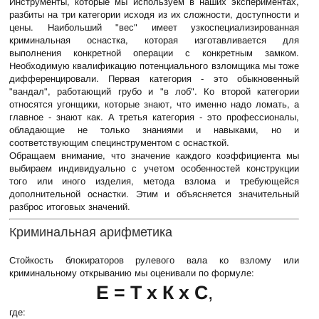
Инструменты, которые мы используем в наших экспериментах,
разбиты на три категории исходя из их сложности, доступности и
цены. Наибольший "вес" имеет узкоспециализированная
криминальная оснастка, которая изготавливается для
выполнения конкретной операции с конкретным замком.
Необходимую квалификацию потенциального взломщика мы тоже
дифференцировали. Первая категория - это обыкновенный
"вандал", работающий грубо и "в лоб". Ко второй категории
относятся угонщики, которые знают, что именно надо ломать, а
главное - знают как. А третья категория - это профессионалы,
обладающие не только знаниями и навыками, но и
соответствующим специнструментом с оснасткой.
Обращаем внимание, что значение каждого коэффициента мы
выбираем индивидуально с учетом особенностей конструкции
того или иного изделия, метода взлома и требующейся
дополнительной оснастки. Этим и объясняется значительный
разброс итоговых значений.
Криминальная арифметика
Стойкость блокираторов рулевого вала ко взлому или
криминальному открыванию мы оценивали по формуле:
Е = Т х К х С
,
где: