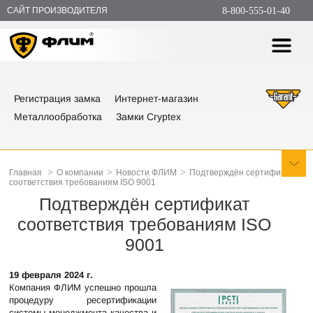
САЙТ ПРОИЗВОДИТЕЛЯ
8-800-555-01-40
Регистрация замка
Интернет-магазин
Металлообработка
Замки Cryptex
>
>
>
Главная
О компании
Новости ФЛИМ
Подтверждён сертификат
соответствия требованиям ISO 9001
Подтверждён сертификат
соответствия требованиям ISO
9001
19 февраля 2024 г.
Компания ФЛИМ успешно прошла
процедуру ресерти­фикации
системы менедж­мента ка­чест­ва и