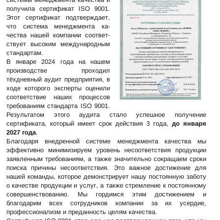
получила сертификат ISO 9001.
Этот сер­тифи­кат под­тверж­да­ет,
что сис­тема менедж­мента ка­
чества нашей ком­пании соот­вет­
ству­ет вы­со­ким между­нар­одным
стан­дар­там.
В январе 2024 года на нашем
производстве проходил
тёхдневный аудит предприятия, в
ходе которого эксперты оценили
соответствие наших процессов
требованиям стандарта ISO 9001.
Результатом этого аудита стало успешное получение
сертификата, который имеет срок действия 3 года,
до января
2027 года
.
Благодаря внедренной системе менеджмента качества мы
эффективно минимизируем уровень несоответствия продукции
заявленным требованиям, а также значительно сокращаем сроки
поиска причины несоответствия. Это важное достижение для
нашей команды, которое демонстрирует нашу постоянную заботу
о качестве продукции и услуг, а также стремление к постоянному
совершенствованию. Мы гордимся этим достижением и
благодарим всех сотрудников компании за их усердие,
профессионализм и преданность целям качества.