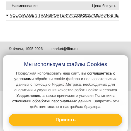
Наименование
Цена без уст.
VOLKSWAGEN TRANSPORTER*V*/2009-2015/*М5;М6*R-ВПЕРЕД
© Флим, 1995-2026
market@flim.ru
Мы используем файлы Cookies
Продолжая использовать наш сайт, вы
соглашаетесь с
условиями
обработки cookie-файлов и пользовательских
Задать вопрос
Контакты
данных с помощью Яндекс.Метрика, необходимых для
аналитики и улучшения качества работы сайта и сервиса
Уведомление
, а также принимаете условия
Политики в
Интернет-сайт носит информационный характер и не является
отношении обработки персональных данных
. Запретить эти
публичной офертой, которая определяется положениями статьи 437
действия можно в настройках браузера.
Гражданского кодекса РФ. Информация о характеристиках и
стоимости товаров, указанных на сайте, условия доставки может
быть изменена в одностороннем порядке. Информация по ценам,
Принять
может отличаться от фактической, к моменту оформления заказа.
Изображения товаров на любых представленных фотографиях