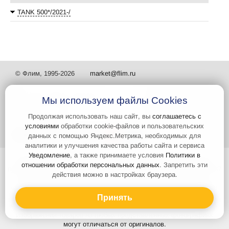
TANK 500*/2021-/
© Флим, 1995-2026
market@flim.ru
Мы используем файлы Cookies
Продолжая использовать наш сайт, вы
соглашаетесь с
условиями
обработки cookie-файлов и пользовательских
Задать вопрос
Контакты
данных с помощью Яндекс.Метрика, необходимых для
аналитики и улучшения качества работы сайта и сервиса
Уведомление
, а также принимаете условия
Политики в
Интернет-сайт носит информационный характер и не является
отношении обработки персональных данных
. Запретить эти
публичной офертой, которая определяется положениями статьи 437
действия можно в настройках браузера.
Гражданского кодекса РФ. Информация о характеристиках и
стоимости товаров, указанных на сайте, условия доставки может
быть изменена в одностороннем порядке. Информация по ценам,
Принять
может отличаться от фактической, к моменту оформления заказа.
Изображения товаров на любых представленных фотографиях
могут отличаться от оригиналов.