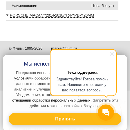
Наименование
Цена без уст.
PORSCHE MACAN*/2014-2018/*ГУР*РВ-Ф26ММ
© Флим, 1995-2026
market@flim.ru
Мы используем файлы Cookies
Тех.поддержка
Продолжая использовать наш сайт, вы
соглашаетесь с
условиями
обработки cookie-файлов и пользовательских
Здравствуйте! Готова помочь
Задать вопрос
Контакты
данных с помощью Яндекс.Метрика, необходимых для
вам. Напишите мне, если у
аналитики и улучшения качества работы сайта и сервиса
вас появятся вопросы.
Уведомление
, а также принимаете условия
Политики в
Интернет-сайт носит информационный характер и не является
отношении обработки персональных данных
. Запретить эти
публичной офертой, которая определяется положениями статьи 437
действия можно в настройках браузера.
Гражданского кодекса РФ. Информация о характеристиках и
стоимости товаров, указанных на сайте, условия доставки может
быть изменена в одностороннем порядке. Информация по ценам,
Принять
может отличаться от фактической, к моменту оформления заказа.
Изображения товаров на любых представленных фотографиях