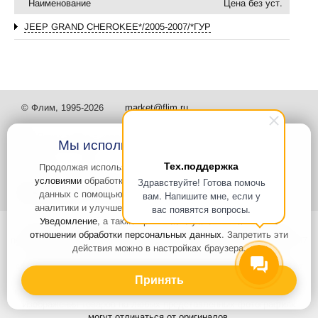
Наименование
Цена без уст.
JEEP GRAND CHEROKEE*/2005-2007/*ГУР
© Флим, 1995-2026
market@flim.ru
Мы используем файлы Cookies
Тех.поддержка
Продолжая использовать наш сайт, вы
соглашаетесь с
условиями
обработки cookie-файлов и пользовательских
Здравствуйте! Готова помочь
Задать вопрос
Контакты
данных с помощью Яндекс.Метрика, необходимых для
вам. Напишите мне, если у
аналитики и улучшения качества работы сайта и сервиса
вас появятся вопросы.
Уведомление
, а также принимаете условия
Политики в
Интернет-сайт носит информационный характер и не является
отношении обработки персональных данных
. Запретить эти
публичной офертой, которая определяется положениями статьи 437
действия можно в настройках браузера.
Гражданского кодекса РФ. Информация о характеристиках и
стоимости товаров, указанных на сайте, условия доставки может
быть изменена в одностороннем порядке. Информация по ценам,
Принять
может отличаться от фактической, к моменту оформления заказа.
Изображения товаров на любых представленных фотографиях
могут отличаться от оригиналов.