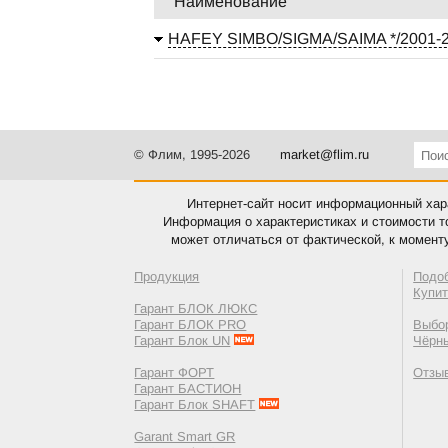
Наименование
HAFEY SIMBO/SIGMA/SAIMA */2001-2
© Флим, 1995-2026
market@flim.ru
Интернет-сайт носит информационный хара
Информация о характеристиках и стоимости т
может отличаться от фактической, к момент
Продукция
Подо
Купи
Гарант БЛОК ЛЮКС
Гарант БЛОК PRO
Выбор
Гарант Блок UN
Чёрн
Гарант ФОРТ
Отзы
Гарант БАСТИОН
Гарант Блок SHAFT
Garant Smart GR