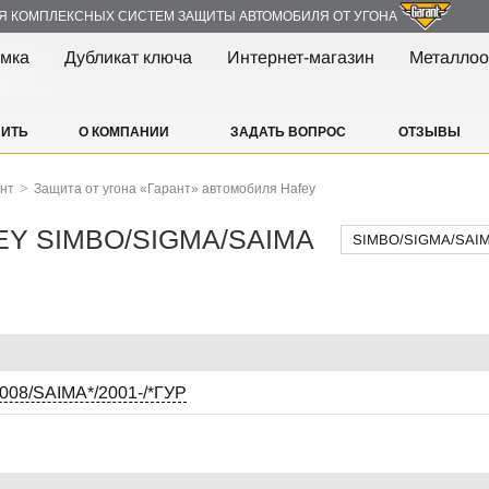
Я КОМПЛЕКСНЫХ СИСТЕМ ЗАЩИТЫ АВТОМОБИЛЯ ОТ УГОНА
амка
Дубликат ключа
Интернет-магазин
Металлоо
ПИТЬ
О КОМПАНИИ
ЗАДАТЬ ВОПРОС
ОТЗЫВЫ
>
ант
Защита от угона «Гарант» автомобиля Hafey
FEY SIMBO/SIGMA/SAIMA
SIMBO/SIGMA/SAI
08/SAIMA*/2001-/*ГУР