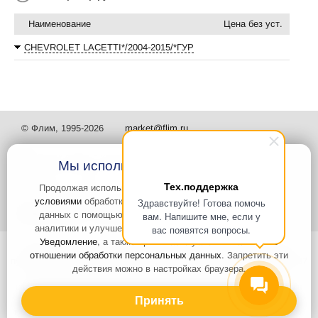
Наименование
Цена без уст.
CHEVROLET LACETTI*/2004-2015/*ГУР
© Флим, 1995-2026
market@flim.ru
Мы используем файлы Cookies
Тех.поддержка
Продолжая использовать наш сайт, вы
соглашаетесь с
условиями
обработки cookie-файлов и пользовательских
Здравствуйте! Готова помочь
Задать вопрос
Контакты
данных с помощью Яндекс.Метрика, необходимых для
вам. Напишите мне, если у
аналитики и улучшения качества работы сайта и сервиса
вас появятся вопросы.
Уведомление
, а также принимаете условия
Политики в
Интернет-сайт носит информационный характер и не является
отношении обработки персональных данных
. Запретить эти
публичной офертой, которая определяется положениями статьи 437
действия можно в настройках браузера.
Гражданского кодекса РФ. Информация о характеристиках и
стоимости товаров, указанных на сайте, условия доставки может
быть изменена в одностороннем порядке. Информация по ценам,
Принять
может отличаться от фактической, к моменту оформления заказа.