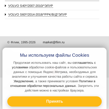
VOLVO S40*/2007-2010/*ЭЛУР
VOLVO S60*/2014-2018/*РРК/В/Д*ЭЛУР
© Флим, 1995-2026
market@flim.ru
Мы используем файлы Cookies
Продолжая использовать наш сайт, вы
соглашаетесь с
условиями
обработки cookie-файлов и пользовательских
Задать вопрос
Контакты
данных с помощью Яндекс.Метрика, необходимых для
аналитики и улучшения качества работы сайта и сервиса
Уведомление
, а также принимаете условия
Политики в
Интернет-сайт носит информационный характер и не является
отношении обработки персональных данных
. Запретить эти
публичной офертой, которая определяется положениями статьи 437
действия можно в настройках браузера.
Гражданского кодекса РФ. Информация о характеристиках и
стоимости товаров, указанных на сайте, условия доставки может
быть изменена в одностороннем порядке. Информация по ценам,
Принять
может отличаться от фактической, к моменту оформления заказа.