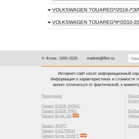
VOLKSWAGEN TOUAREG*/2018-/*Э
VOLKSWAGEN TOUAREG*II*/2010-20
© Флим, 1995-2026
market@flim.ru
Интернет-сайт носит информационный хара
Информация о характеристиках и стоимости т
может отличаться от фактической, к момент
Продукция
Подо
Купи
Гарант БЛОК ЛЮКС
Гарант БЛОК PRO
Выбор
Гарант Блок UN
Чёрн
Гарант ФОРТ
Отзы
Гарант БАСТИОН
Гарант Блок SHAFT