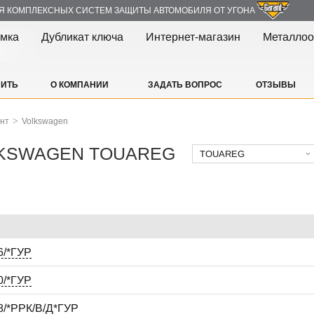
Я КОМПЛЕКСНЫХ СИСТЕМ ЗАЩИТЫ АВТОМОБИЛЯ ОТ УГОНА
амка
Дубликат ключа
Интернет-магазин
Металлоо
ПИТЬ
О КОМПАНИИ
ЗАДАТЬ ВОПРОС
ОТЗЫВЫ
>
ант
Volkswagen
VOLKSWAGEN TOUAREG
TOUAREG
/*ГУР
/*ГУР
/*РРК/В/Д*ГУР