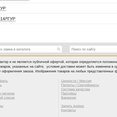
ЛУР
14/*ГУР
ктер и не является публичной офертой, которая определяется положен
оваров, указанных на сайте, условия доставки может быть изменена в 
у оформления заказа. Изображения товаров на любых представленных ф
брать
Ценности / Миссия
ть
Патенты / Сертификаты
Система качества
 региона
Партнёры
ый список
Вакансии
вы
Задать вопрос
Контакты