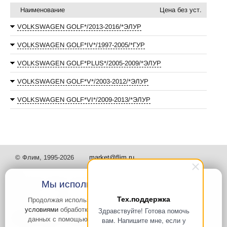
Наименование
Цена без уст.
VOLKSWAGEN GOLF*/2013-2016/*ЭЛУР
VOLKSWAGEN GOLF*IV*/1997-2005/*ГУР
VOLKSWAGEN GOLF*PLUS*/2005-2009/*ЭЛУР
VOLKSWAGEN GOLF*V*/2003-2012/*ЭЛУР
VOLKSWAGEN GOLF*VI*/2009-2013/*ЭЛУР
© Флим, 1995-2026
market@flim.ru
Мы используем файлы Cookies
Тех.поддержка
Продолжая использовать наш сайт, вы
соглашаетесь с
условиями
обработки cookie-файлов и пользовательских
Здравствуйте! Готова помочь
Задать вопрос
Контакты
данных с помощью Яндекс.Метрика, необходимых для
вам. Напишите мне, если у