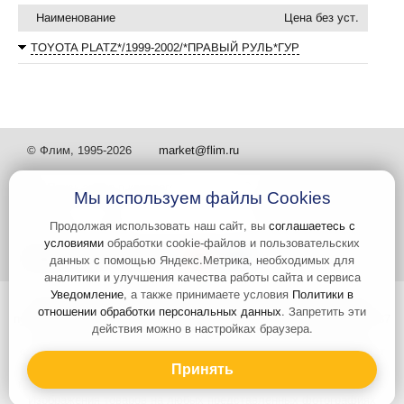
Наименование
Цена без уст.
TOYOTA PLATZ*/1999-2002/*ПРАВЫЙ РУЛЬ*ГУР
© Флим, 1995-2026
market@flim.ru
Мы используем файлы Cookies
Продолжая использовать наш сайт, вы
соглашаетесь с
условиями
обработки cookie-файлов и пользовательских
Задать вопрос
Контакты
данных с помощью Яндекс.Метрика, необходимых для
аналитики и улучшения качества работы сайта и сервиса
Уведомление
, а также принимаете условия
Политики в
Интернет-сайт носит информационный характер и не является
отношении обработки персональных данных
. Запретить эти
публичной офертой, которая определяется положениями статьи 437
действия можно в настройках браузера.
Гражданского кодекса РФ. Информация о характеристиках и
стоимости товаров, указанных на сайте, условия доставки может
быть изменена в одностороннем порядке. Информация по ценам,
Принять
может отличаться от фактической, к моменту оформления заказа.
Изображения товаров на любых представленных фотографиях