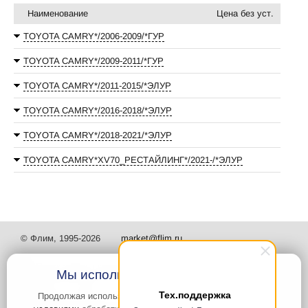
Наименование
Цена без уст.
TOYOTA CAMRY*/2006-2009/*ГУР
TOYOTA CAMRY*/2009-2011/*ГУР
TOYOTA CAMRY*/2011-2015/*ЭЛУР
TOYOTA CAMRY*/2016-2018/*ЭЛУР
TOYOTA CAMRY*/2018-2021/*ЭЛУР
TOYOTA CAMRY*XV70_РЕСТАЙЛИНГ*/2021-/*ЭЛУР
© Флим, 1995-2026
market@flim.ru
Мы используем файлы Cookies
Тех.поддержка
Продолжая использовать наш сайт, вы
соглашаетесь с