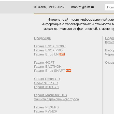
© Флим, 1995-2026
market@flim.ru
Интернет-сайт носит информационный хара
Информация о характеристиках и стоимости т
может отличаться от фактической, к момент
Продукция
Подо
Купи
Гарант БЛОК ЛЮКС
Гарант БЛОК PRO
Выбор
Гарант Блок UN
Чёрн
Гарант ФОРТ
Отзы
Гарант БАСТИОН
Гарант Блок SHAFT
Garant Smart GR
GARANT iP-GR
Гарант КОНСУЛ
Гарант Магнетик HLB
Защита страховочного троса
Гарант РЕЗЕРВ
Гарант РУБЕЖ