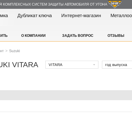
Я КОМПЛЕКСНЫХ СИСТЕМ ЗАЩИТЫ АВТОМОБИЛЯ ОТ УГОНА
амка
Дубликат ключа
Интернет-магазин
Металлоо
ПИТЬ
О КОМПАНИИ
ЗАДАТЬ ВОПРОС
ОТЗЫВЫ
>
ант
Suzuki
UKI VITARA
VITARA
год выпуска