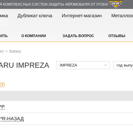
Я КОМПЛЕКСНЫХ СИСТЕМ ЗАЩИТЫ АВТОМОБИЛЯ ОТ УГОНА
амка
Дубликат ключа
Интернет-магазин
Металлоо
ПИТЬ
О КОМПАНИИ
ЗАДАТЬ ВОПРОС
ОТЗЫВЫ
>
ант
Subaru
BARU IMPREZA
IMPREZA
год выпу
*P
М5*R-НАЗАД