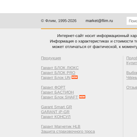
© Флим, 1995-2026
market@flim.ru
Интернет-сайт носит информационный хара
Информация о характеристиках и стоимости т
может отличаться от фактической, к момент
Продукция
Подо
Купи
Гарант БЛОК ЛЮКС
Гарант БЛОК PRO
Выбор
Гарант Блок UN
Чёрн
Гарант ФОРТ
Отзы
Гарант БАСТИОН
Гарант Блок SHAFT
Garant Smart GR
GARANT iP-GR
Гарант КОНСУЛ
Гарант Магнетик HLB
Защита страховочного троса