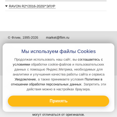
RAVON R2*/2016-2020/*ЭЛУР
© Флим, 1995-2026
market@flim.ru
Мы используем файлы Cookies
Продолжая использовать наш сайт, вы
соглашаетесь с
условиями
обработки cookie-файлов и пользовательских
Задать вопрос
Контакты
данных с помощью Яндекс.Метрика, необходимых для
аналитики и улучшения качества работы сайта и сервиса
Уведомление
, а также принимаете условия
Политики в
Интернет-сайт носит информационный характер и не является
отношении обработки персональных данных
. Запретить эти
публичной офертой, которая определяется положениями статьи 437
действия можно в настройках браузера.
Гражданского кодекса РФ. Информация о характеристиках и
стоимости товаров, указанных на сайте, условия доставки может
быть изменена в одностороннем порядке. Информация по ценам,
Принять
может отличаться от фактической, к моменту оформления заказа.
Изображения товаров на любых представленных фотографиях
могут отличаться от оригиналов.