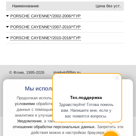
Наименование
Цена без уст.
PORSCHE CAYENNE*/2002-2006/*ГУР
PORSCHE CAYENNE*/2007-2010/*ГУР
PORSCHE CAYENNE*/2010-2018/*ГУР
© Флим, 1995-2026
market@flim.ru
Мы используем файлы Cookies
Тех.поддержка
Продолжая использовать наш сайт, вы
соглашаетесь с
условиями
обработки cookie-файлов и пользовательских
Здравствуйте! Готова помочь
Задать вопрос
Контакты
данных с помощью Яндекс.Метрика, необходимых для
вам. Напишите мне, если у
аналитики и улучшения качества работы сайта и сервиса
вас появятся вопросы.
Уведомление
, а также принимаете условия
Политики в
Интернет-сайт носит информационный характер и не является
отношении обработки персональных данных
. Запретить эти
публичной офертой, которая определяется положениями статьи 437
действия можно в настройках браузера.
Гражданского кодекса РФ. Информация о характеристиках и