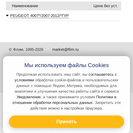
Наименование
Цена без уст.
PEUGEOT 4007*/2007-2012/*ГУР
© Флим, 1995-2026
market@flim.ru
Мы используем файлы Cookies
Продолжая использовать наш сайт, вы
соглашаетесь с
условиями
обработки cookie-файлов и пользовательских
Задать вопрос
Контакты
данных с помощью Яндекс.Метрика, необходимых для
аналитики и улучшения качества работы сайта и сервиса
Уведомление
, а также принимаете условия
Политики в
Интернет-сайт носит информационный характер и не является
отношении обработки персональных данных
. Запретить эти
публичной офертой, которая определяется положениями статьи 437
действия можно в настройках браузера.
Гражданского кодекса РФ. Информация о характеристиках и
стоимости товаров, указанных на сайте, условия доставки может
быть изменена в одностороннем порядке. Информация по ценам,
Принять
может отличаться от фактической, к моменту оформления заказа.
Изображения товаров на любых представленных фотографиях