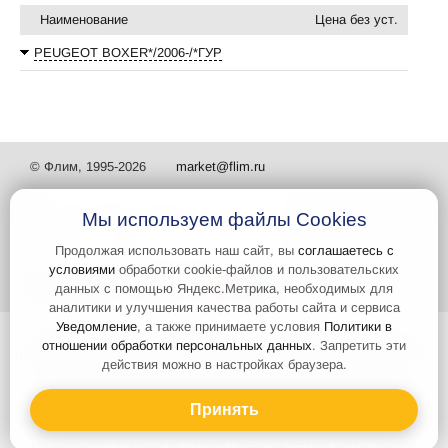
Наименование
Цена без уст.
PEUGEOT BOXER*/2006-/*ГУР
© Флим, 1995-2026
market@flim.ru
Мы используем файлы Cookies
Продолжая использовать наш сайт, вы
соглашаетесь с
условиями
обработки cookie-файлов и пользовательских
Задать вопрос
Контакты
данных с помощью Яндекс.Метрика, необходимых для
аналитики и улучшения качества работы сайта и сервиса
Уведомление
, а также принимаете условия
Политики в
Интернет-сайт носит информационный характер и не является
отношении обработки персональных данных
. Запретить эти
публичной офертой, которая определяется положениями статьи 437
действия можно в настройках браузера.
Гражданского кодекса РФ. Информация о характеристиках и
стоимости товаров, указанных на сайте, условия доставки может
быть изменена в одностороннем порядке. Информация по ценам,
Принять
может отличаться от фактической, к моменту оформления заказа.
Изображения товаров на любых представленных фотографиях