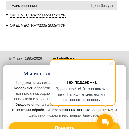
Наименование
Цена без уст.
OPEL VECTRA*/2002-2005/*ГУР
OPEL VECTRA*/2005-2008/*ГУР
© Флим, 1995-2026
market@flim.ru
Мы используем файлы Cookies
Тех.поддержка
Продолжая использовать наш сайт, вы
соглашаетесь с
условиями
обработки cookie-файлов и пользовательских
Здравствуйте! Готова помочь
Задать вопрос
Контакты
данных с помощью Яндекс.Метрика, необходимых для
вам. Напишите мне, если у
аналитики и улучшения качества работы сайта и сервиса
вас появятся вопросы.
Уведомление
, а также принимаете условия
Политики в
Интернет-сайт носит информационный характер и не является
отношении обработки персональных данных
. Запретить эти
публичной офертой, которая определяется положениями статьи 437
действия можно в настройках браузера.
Гражданского кодекса РФ. Информация о характеристиках и
стоимости товаров, указанных на сайте, условия доставки может
быть изменена в одностороннем порядке. Информация по ценам,
Принять