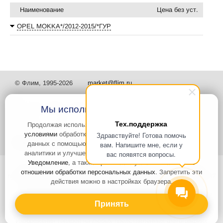
Наименование
Цена без уст.
OPEL MOKKA*/2012-2015/*ГУР
© Флим, 1995-2026
market@flim.ru
Мы используем файлы Cookies
Тех.поддержка
Продолжая использовать наш сайт, вы
соглашаетесь с
условиями
обработки cookie-файлов и пользовательских
Здравствуйте! Готова помочь
Задать вопрос
Контакты
данных с помощью Яндекс.Метрика, необходимых для
вам. Напишите мне, если у
аналитики и улучшения качества работы сайта и сервиса
вас появятся вопросы.
Уведомление
, а также принимаете условия
Политики в
Интернет-сайт носит информационный характер и не является
отношении обработки персональных данных
. Запретить эти
публичной офертой, которая определяется положениями статьи 437
действия можно в настройках браузера.
Гражданского кодекса РФ. Информация о характеристиках и
стоимости товаров, указанных на сайте, условия доставки может
быть изменена в одностороннем порядке. Информация по ценам,
Принять
может отличаться от фактической, к моменту оформления заказа.
Изображения товаров на любых представленных фотографиях