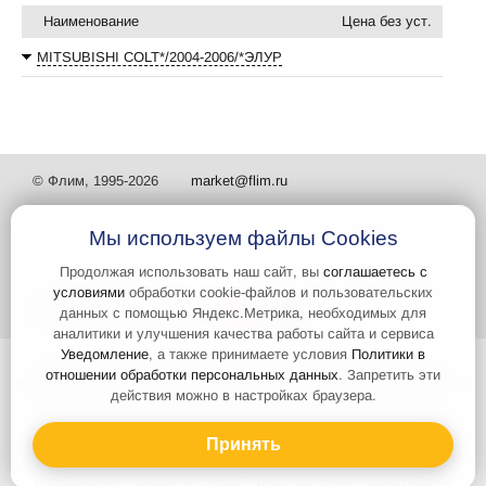
Наименование
Цена без уст.
MITSUBISHI COLT*/2004-2006/*ЭЛУР
© Флим, 1995-2026
market@flim.ru
Мы используем файлы Cookies
Продолжая использовать наш сайт, вы
соглашаетесь с
условиями
обработки cookie-файлов и пользовательских
Задать вопрос
Контакты
данных с помощью Яндекс.Метрика, необходимых для
аналитики и улучшения качества работы сайта и сервиса
Уведомление
, а также принимаете условия
Политики в
Интернет-сайт носит информационный характер и не является
отношении обработки персональных данных
. Запретить эти
публичной офертой, которая определяется положениями статьи 437
действия можно в настройках браузера.
Гражданского кодекса РФ. Информация о характеристиках и
стоимости товаров, указанных на сайте, условия доставки может
быть изменена в одностороннем порядке. Информация по ценам,
Принять
может отличаться от фактической, к моменту оформления заказа.
Изображения товаров на любых представленных фотографиях