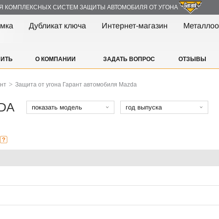
Я КОМПЛЕКСНЫХ СИСТЕМ ЗАЩИТЫ АВТОМОБИЛЯ ОТ УГОНА
амка
Дубликат ключа
Интернет-магазин
Металлоо
ПИТЬ
О КОМПАНИИ
ЗАДАТЬ ВОПРОС
ОТЗЫВЫ
>
ант
Защита от угона Гарант автомобиля Mazda
ZDA
показать модель
год выпуска