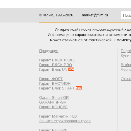
© Флим, 1995-2026
market@flim.ru
Интернет-сайт носит информационный хара
Информация о характеристиках и стоимости т
может отличаться от фактической, к момент
Продукция
Подо
Купи
Гарант БЛОК ЛЮКС
Гарант БЛОК PRO
Выбор
Гарант Блок UN
Чёрн
Гарант ФОРТ
Отзы
Гарант БАСТИОН
Гарант Блок SHAFT
Garant Smart GR
GARANT iP-GR
Гарант КОНСУЛ
Гарант Магнетик HLB
Защита страховочного троса
Гарант РЕЗЕРВ