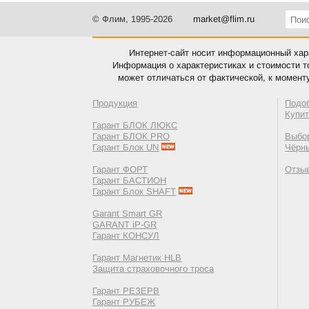
© Флим, 1995-2026
market@flim.ru
Интернет-сайт носит информационный хара
Информация о характеристиках и стоимости т
может отличаться от фактической, к момент
Продукция
Подо
Купи
Гарант БЛОК ЛЮКС
Гарант БЛОК PRO
Выбор
Гарант Блок UN
Чёрн
Гарант ФОРТ
Отзы
Гарант БАСТИОН
Гарант Блок SHAFT
Garant Smart GR
GARANT iP-GR
Гарант КОНСУЛ
Гарант Магнетик HLB
Защита страховочного троса
Гарант РЕЗЕРВ
Гарант РУБЕЖ