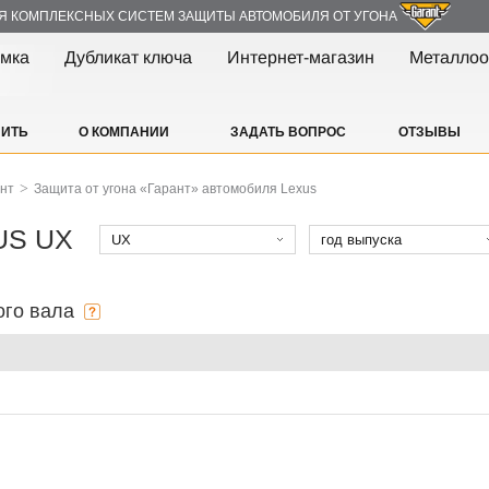
Я КОМПЛЕКСНЫХ СИСТЕМ ЗАЩИТЫ АВТОМОБИЛЯ ОТ УГОНА
амка
Дубликат ключа
Интернет-магазин
Металлоо
ПИТЬ
О КОМПАНИИ
ЗАДАТЬ ВОПРОС
ОТЗЫВЫ
>
ант
Защита от угона «Гарант» автомобиля Lexus
XUS UX
UX
год выпуска
ого вала