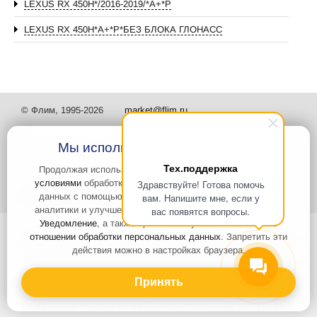
LEXUS RX 450H*/2016-2019/*А+*P
LEXUS RX 450H*А+*P*БЕЗ БЛОКА ГЛОНАСС
© Флим, 1995-2026
market@flim.ru
Мы используем файлы Cookies
Тех.поддержка
Продолжая использовать наш сайт, вы
соглашаетесь с
условиями
обработки cookie-файлов и пользовательских
Здравствуйте! Готова помочь
Задать вопрос
Контакты
данных с помощью Яндекс.Метрика, необходимых для
вам. Напишите мне, если у
аналитики и улучшения качества работы сайта и сервиса
вас появятся вопросы.
Уведомление
, а также принимаете условия
Политики в
Интернет-сайт носит информационный характер и не является
отношении обработки персональных данных
. Запретить эти
публичной офертой, которая определяется положениями статьи 437
действия можно в настройках браузера.
Гражданского кодекса РФ. Информация о характеристиках и
стоимости товаров, указанных на сайте, условия доставки может
быть изменена в одностороннем порядке. Информация по ценам,
Принять
может отличаться от фактической, к моменту оформления заказа.
Изображения товаров на любых представленных фотографиях