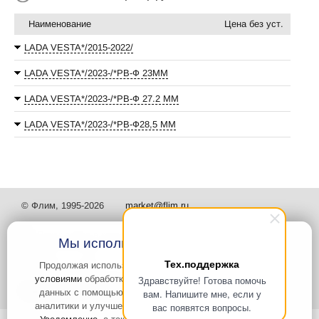
Наименование
Цена без уст.
LADA VESTA*/2015-2022/
LADA VESTA*/2023-/*РВ-Ф 23ММ
LADA VESTA*/2023-/*РВ-Ф 27.2 ММ
LADA VESTA*/2023-/*РВ-Ф28,5 ММ
© Флим, 1995-2026
market@flim.ru
Мы используем файлы Cookies
Тех.поддержка
Продолжая использовать наш сайт, вы
соглашаетесь с
условиями
обработки cookie-файлов и пользовательских
Здравствуйте! Готова помочь
Задать вопрос
Контакты
данных с помощью Яндекс.Метрика, необходимых для
вам. Напишите мне, если у
аналитики и улучшения качества работы сайта и сервиса
вас появятся вопросы.