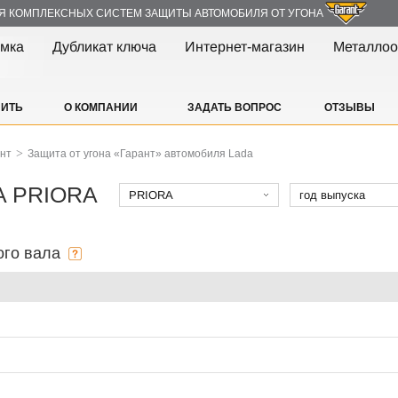
Я КОМПЛЕКСНЫХ СИСТЕМ ЗАЩИТЫ АВТОМОБИЛЯ ОТ УГОНА
амка
Дубликат ключа
Интернет-магазин
Металлоо
ПИТЬ
О КОМПАНИИ
ЗАДАТЬ ВОПРОС
ОТЗЫВЫ
>
ант
Защита от угона «Гарант» автомобиля Lada
DA PRIORA
PRIORA
год выпуска
ого вала