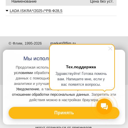
Наименование
Цена без уст.
LADA ISKRA*/2025-/*РВ-Ф28,5
© Флим, 1995-2026
market@flim.ru
Мы используем файлы Cookies
Тех.поддержка
Продолжая использовать наш сайт, вы
соглашаетесь с
условиями
обработки cookie-файлов и пользовательских
Здравствуйте! Готова помочь
Задать вопрос
Контакты
данных с помощью Яндекс.Метрика, необходимых для
вам. Напишите мне, если у
аналитики и улучшения качества работы сайта и сервиса
вас появятся вопросы.
Уведомление
, а также принимаете условия
Политики в
Интернет-сайт носит информационный характер и не является
отношении обработки персональных данных
. Запретить эти
публичной офертой, которая определяется положениями статьи 437
действия можно в настройках браузера.
Гражданского кодекса РФ. Информация о характеристиках и
стоимости товаров, указанных на сайте, условия доставки может
быть изменена в одностороннем порядке. Информация по ценам,
Принять
может отличаться от фактической, к моменту оформления заказа.
Изображения товаров на любых представленных фотографиях
могут отличаться от оригиналов.