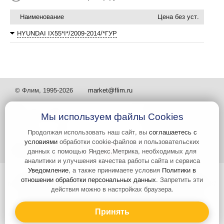
Наименование
Цена без уст.
HYUNDAI IX55*I*/2009-2014/*ГУР
© Флим, 1995-2026
market@flim.ru
Мы используем файлы Cookies
Продолжая использовать наш сайт, вы
соглашаетесь с
условиями
обработки cookie-файлов и пользовательских
Задать вопрос
Контакты
данных с помощью Яндекс.Метрика, необходимых для
аналитики и улучшения качества работы сайта и сервиса
Уведомление
, а также принимаете условия
Политики в
Интернет-сайт носит информационный характер и не является
отношении обработки персональных данных
. Запретить эти
публичной офертой, которая определяется положениями статьи 437
действия можно в настройках браузера.
Гражданского кодекса РФ. Информация о характеристиках и
стоимости товаров, указанных на сайте, условия доставки может
быть изменена в одностороннем порядке. Информация по ценам,
Принять
может отличаться от фактической, к моменту оформления заказа.