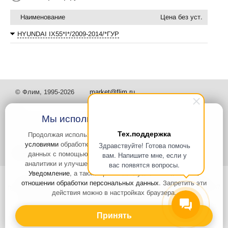
Наименование
Цена без уст.
HYUNDAI IX55*I*/2009-2014/*ГУР
© Флим, 1995-2026
market@flim.ru
Мы используем файлы Cookies
Тех.поддержка
Продолжая использовать наш сайт, вы
соглашаетесь с
условиями
обработки cookie-файлов и пользовательских
Здравствуйте! Готова помочь
Задать вопрос
Контакты
данных с помощью Яндекс.Метрика, необходимых для
вам. Напишите мне, если у
аналитики и улучшения качества работы сайта и сервиса
вас появятся вопросы.
Уведомление
, а также принимаете условия
Политики в
Интернет-сайт носит информационный характер и не является
отношении обработки персональных данных
. Запретить эти
публичной офертой, которая определяется положениями статьи 437
действия можно в настройках браузера.
Гражданского кодекса РФ. Информация о характеристиках и
стоимости товаров, указанных на сайте, условия доставки может
быть изменена в одностороннем порядке. Информация по ценам,
Принять
может отличаться от фактической, к моменту оформления заказа.