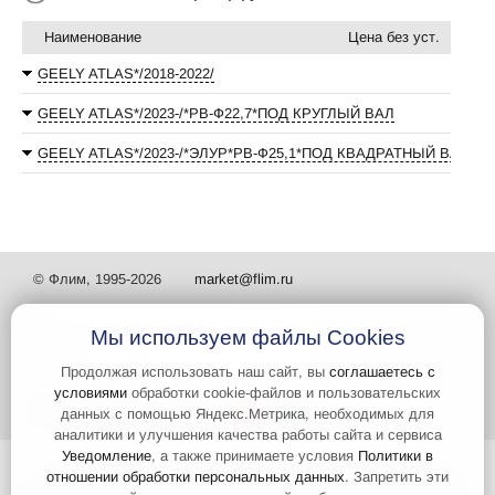
Наименование
Цена без уст.
GEELY ATLAS*/2018-2022/
GEELY ATLAS*/2023-/*РВ-Ф22,7*ПОД КРУГЛЫЙ ВАЛ
GEELY ATLAS*/2023-/*ЭЛУР*РВ-Ф25,1*ПОД КВАДРАТНЫЙ ВАЛ
© Флим, 1995-2026
market@flim.ru
Мы используем файлы Cookies
Продолжая использовать наш сайт, вы
соглашаетесь с
условиями
обработки cookie-файлов и пользовательских
Задать вопрос
Контакты
данных с помощью Яндекс.Метрика, необходимых для
аналитики и улучшения качества работы сайта и сервиса
Уведомление
, а также принимаете условия
Политики в
Интернет-сайт носит информационный характер и не является
отношении обработки персональных данных
. Запретить эти
публичной офертой, которая определяется положениями статьи 437