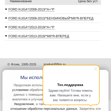
Наименование
Цена без уст.
FORD KUGA*/2008-2013/*А+*P
FORD KUGA*/2008-2013/*БЕНЗИНОВЫЙ*М6*R-ВПЕРЕД
FORD KUGA*/2013-2019/*А+*P
FORD KUGA*/2013-2019/*М6*R-ВПЕРЕД
© Флим, 1995-2026
market@flim.ru
Мы используем файлы Cookies
Тех.поддержка
Продолжая использовать наш сайт, вы
соглашаетесь с
условиями
обработки cookie-файлов и пользовательских
Здравствуйте! Готова помочь
Задать вопрос
Контакты
данных с помощью Яндекс.Метрика, необходимых для
вам. Напишите мне, если у
аналитики и улучшения качества работы сайта и сервиса
вас появятся вопросы.
Уведомление
, а также принимаете условия
Политики в
Интернет-сайт носит информационный характер и не является
отношении обработки персональных данных
. Запретить эти
публичной офертой, которая определяется положениями статьи 437