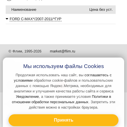
Наименование
Цена без уст.
FORD C-MAX*/2007-2011/*ГУР
© Флим, 1995-2026
market@flim.ru
Мы используем файлы Cookies
Продолжая использовать наш сайт, вы
соглашаетесь с
условиями
обработки cookie-файлов и пользовательских
Задать вопрос
Контакты
данных с помощью Яндекс.Метрика, необходимых для
аналитики и улучшения качества работы сайта и сервиса
Уведомление
, а также принимаете условия
Политики в
Интернет-сайт носит информационный характер и не является
отношении обработки персональных данных
. Запретить эти
публичной офертой, которая определяется положениями статьи 437
действия можно в настройках браузера.
Гражданского кодекса РФ. Информация о характеристиках и
стоимости товаров, указанных на сайте, условия доставки может
быть изменена в одностороннем порядке. Информация по ценам,
Принять
может отличаться от фактической, к моменту оформления заказа.