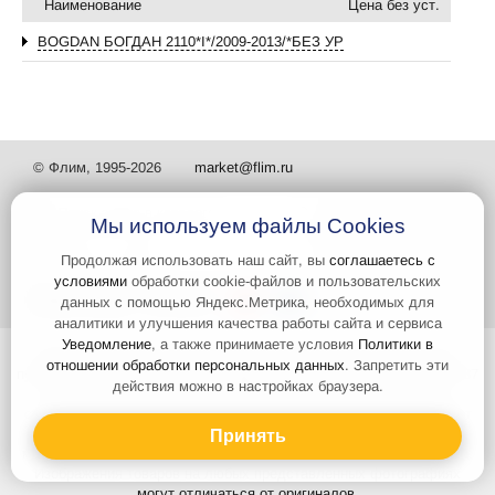
Наименование
Цена без уст.
BOGDAN БОГДАН 2110*I*/2009-2013/*БЕЗ УР
© Флим, 1995-2026
market@flim.ru
Мы используем файлы Cookies
Продолжая использовать наш сайт, вы
соглашаетесь с
условиями
обработки cookie-файлов и пользовательских
Задать вопрос
Контакты
данных с помощью Яндекс.Метрика, необходимых для
аналитики и улучшения качества работы сайта и сервиса
Уведомление
, а также принимаете условия
Политики в
Интернет-сайт носит информационный характер и не является
отношении обработки персональных данных
. Запретить эти
публичной офертой, которая определяется положениями статьи 437
действия можно в настройках браузера.
Гражданского кодекса РФ. Информация о характеристиках и
стоимости товаров, указанных на сайте, условия доставки может
быть изменена в одностороннем порядке. Информация по ценам,
Принять
может отличаться от фактической, к моменту оформления заказа.
Изображения товаров на любых представленных фотографиях
могут отличаться от оригиналов.