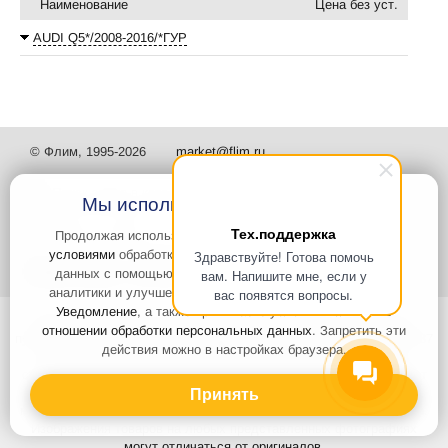
Наименование
Цена без уст.
AUDI Q5*/2008-2016/*ГУР
© Флим, 1995-2026
market@flim.ru
Мы используем файлы Cookies
Тех.поддержка
Продолжая использовать наш сайт, вы
соглашаетесь с
условиями
обработки cookie-файлов и пользовательских
Здравствуйте! Готова помочь
Задать вопрос
Контакты
данных с помощью Яндекс.Метрика, необходимых для
вам. Напишите мне, если у
аналитики и улучшения качества работы сайта и сервиса
вас появятся вопросы.
Уведомление
, а также принимаете условия
Политики в
Интернет-сайт носит информационный характер и не является
отношении обработки персональных данных
. Запретить эти
публичной офертой, которая определяется положениями статьи 437
действия можно в настройках браузера.
Гражданского кодекса РФ. Информация о характеристиках и
стоимости товаров, указанных на сайте, условия доставки может
быть изменена в одностороннем порядке. Информация по ценам,
Принять
может отличаться от фактической, к моменту оформления заказа.
Изображения товаров на любых представленных фотографиях
могут отличаться от оригиналов.